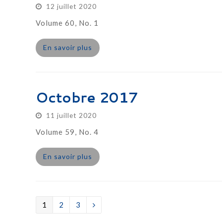
12 juillet 2020
Volume 60, No. 1
En savoir plus
Octobre 2017
11 juillet 2020
Volume 59, No. 4
En savoir plus
Page
1
Page
2
Page
3
Suivant