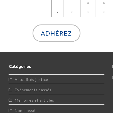
x
x
x
x
x
x
ADHÉREZ
Catégories
Actualités justice
Évènements passés
Mémoires et articles
Non classé