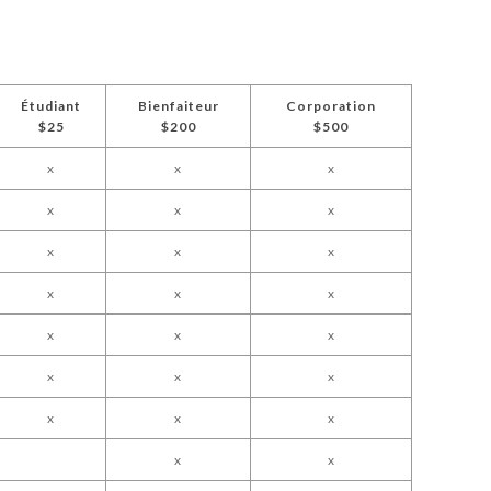
Étudiant
Bienfaiteur
Corporation
$25
$200
$500
x
x
x
x
x
x
x
x
x
x
x
x
x
x
x
x
x
x
x
x
x
x
x