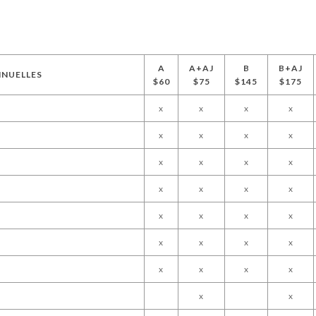
A
A+AJ
B
B+AJ
NNUELLES
$60
$75
$145
$175
x
x
x
x
x
x
x
x
x
x
x
x
x
x
x
x
x
x
x
x
x
x
x
x
x
x
x
x
x
x