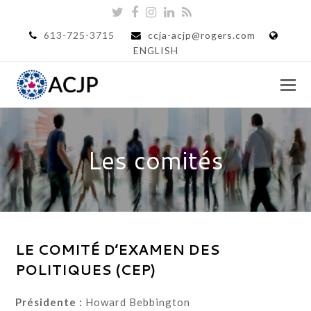
Twitter
Facebook
Instagram
LinkedIn
RSS
613-725-3715
ccja-acjp@rogers.com
ENGLISH
Les comités
LE COMITÉ D’EXAMEN DES
POLITIQUES (CEP)
Présidente :
Howard Bebbington