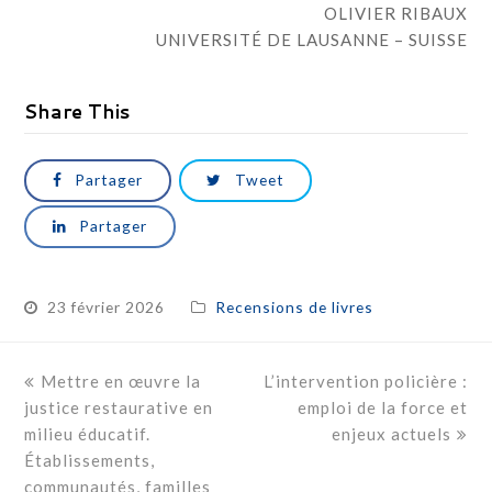
OLIVIER RIBAUX
UNIVERSITÉ DE LAUSANNE – SUISSE
Share This
Partager
Tweet
Partager
23 février 2026
Recensions de livres
previous
Mettre en œuvre la
L’intervention policière :
next
justice restaurative en
post:
post:
emploi de la force et
milieu éducatif.
enjeux actuels
Établissements,
communautés, familles