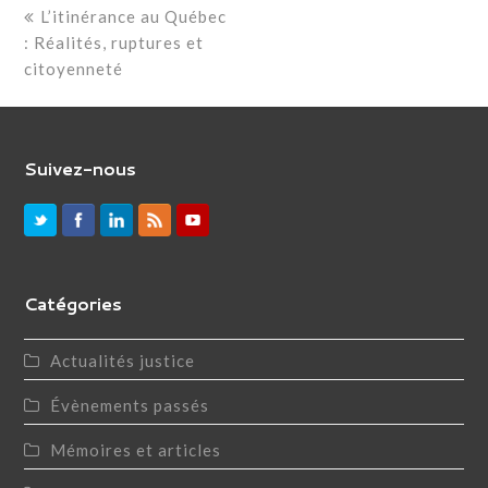
previous
L’itinérance au Québec
: Réalités, ruptures et
post:
citoyenneté
Suivez-nous
Catégories
Actualités justice
Évènements passés
Mémoires et articles